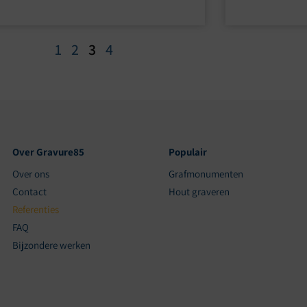
1
2
3
4
Over Gravure85
Populair
Over ons
Grafmonumenten
Contact
Hout graveren
Referenties
FAQ
Bijzondere werken