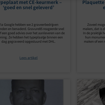
ypeplaat met CE-keurmerk –
Plaquette
‘goed en snel geleverd’
Via Google hebben we 2 graveerbedrijven
Zoveel moge
nden en benaderd. Gravure85 reageerde snel
maken, dat is d
f een goed advies over het aanleveren van de
In de praktijk
ening. Ze hebben het typeplaatje binnen een
hun monument
dag gegraveerd opgestuurd met DHL.
maken of een 
Lees artikel