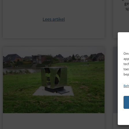
ge
sp
Lees artikel
Om 
app
tec
toe
bep
Beh