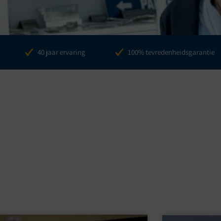
es
40 jaar ervaring
100% tevredenheidsgarantie