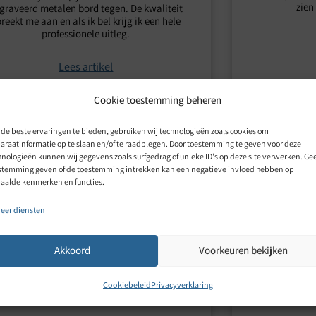
zien
graveerd metalen bord tegen. De kwaliteit
reekt me aan en als ik bel krijg ik een hele
professionele uitleg.
Lees artikel
Cookie toestemming beheren
de beste ervaringen te bieden, gebruiken wij technologieën zoals cookies om
araatinformatie op te slaan en/of te raadplegen. Door toestemming te geven voor deze
hnologieën kunnen wij gegevens zoals surfgedrag of unieke ID's op deze site verwerken. Ge
stemming geven of de toestemming intrekken kan een negatieve invloed hebben op
aalde kenmerken en functies.
eer diensten
Akkoord
Voorkeuren bekijken
Cookiebeleid
Privacyverklaring