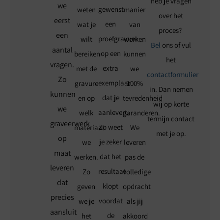
heb je vragen
we
gewenst
weten
manier
over het
eerst
een
wat je
van
proces?
een
proefgravure
wilt
werken
Bel
ons of vul
aantal
op een
bereiken
kunnen
het
vragen.
extra
met de
we
contactformulier
Zo
exemplaar
gravure
100%
in. Dan nemen
kunnen
dat je
en op
tevredenheid
wij op korte
we
aanlevert.
welk
garanderen.
termijn contact
graveerwerk
Zo weet
materiaal
We
met je op.
op
je zeker
we
leveren
maat
dat het
werken.
pas de
leveren
resultaat
Zo
volledige
dat
klopt
geven
opdracht
precies
voordat
we je
als jij
aansluit
de
het
akkoord