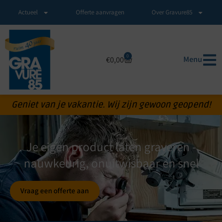
Actueel
Offerte aanvragen
Over Gravure85
0
Menu
€
0,00
Geniet van je vakantie. Wij zijn gewoon geopend!
Je eigen product laten graveren -
nauwkeurig, onuitwisbaar en snel
Vraag een offerte aan