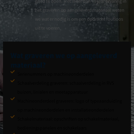
goed te doen. Met meer dan 40 jaar ervaring in
het graveren op aangeleverd materiaal weten
we wat er nodig is om een opdracht foutloos
uit te voeren.
Wat graveren we op aangeleverd
materiaal?
Serienummers op machineonderdelen
Schaalverdeling graveren: schaalverdeling in RVS
buizen, linialen en meetapparatuur
Machineonderdeel graveren: logo of typeaanduiding
op machineonderdelen en installatieonderdelen
Schakelmateriaal: opschriften op schakelmateriaal,
bedieningspanelen en schakelaars