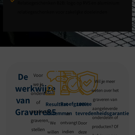
Relatiegeschenken B2B: logo op RVS en aluminium
relatiegeschenken voor zakelijke doeleinden
De
Voor
Wil je meer
we je
werkwijze
weten over het
onderdelen
van
graveren van
of
Proefgravure
Resultaat
100%
aangeleverde
Gravure85
producten
afstemmen
tevredenheidsgarantie
Je
onderdelen of
graveren,
ontvangt
We
Door
producten? Of
stellen
indien
willen
deze