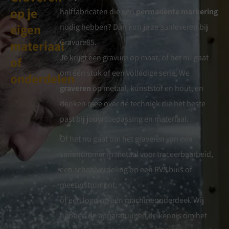
op je
halffabricaten die een
permanente markering
eigen
nodig hebben? Dan kun je ze aanleveren bij
Gravure85.
materiaal
Je krijgt een gravure op maat, of het nu gaat
of
om één stuk of een volledige serie. We
onderdelen
graveren
op metaal, kunststof en hout, en
denken mee over de techniek die het beste
past bij jouw toepassing en materiaal.
Of het nu gaat om het graveren van een
serienummer in metaal voor traceerbaarheid,
een schaalverdeling op een RVS buis of
meetinstrument,
of een logo op een machineonderdeel. Wij
hebben de apparatuur en de kennis om het