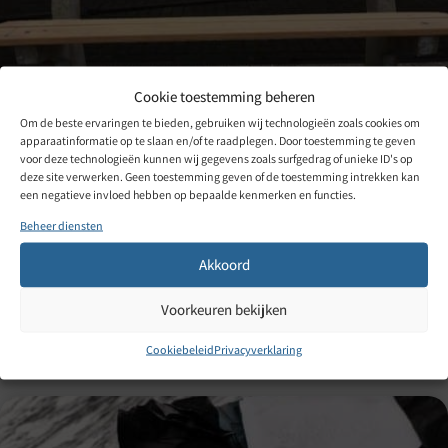
Cookie toestemming beheren
Om de beste ervaringen te bieden, gebruiken wij technologieën zoals cookies om
apparaatinformatie op te slaan en/of te raadplegen. Door toestemming te geven
voor deze technologieën kunnen wij gegevens zoals surfgedrag of unieke ID's op
Hout graveren – een bankje als aandenken
deze site verwerken. Geen toestemming geven of de toestemming intrekken kan
een negatieve invloed hebben op bepaalde kenmerken en functies.
“Als aandenken aan onze zoon Oscar hebben we een gebruikt
Beheer diensten
bankje opgeknapt. Voor het laser graveren was ik bij jullie aan
het goede adres, dat merkte ik meteen. Vakmanschap en het
Akkoord
enthousiasme er iets persoonlijks van te maken.”
Voorkeuren bekijken
Lees meer >
Cookiebeleid
Privacyverklaring