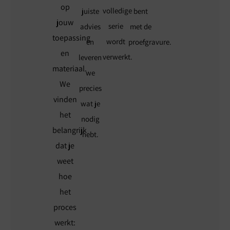
op
volledige
juiste
bent
jouw
serie
advies
met de
toepassing
wordt
en
proefgravure.
en
verwerkt.
leveren
materiaal.
we
We
precies
vinden
wat je
het
nodig
belangrijk
hebt.
dat je
weet
hoe
het
proces
werkt: