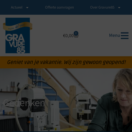
Actueel
Offerte aanvragen
Over Gravure85
0
Menu
€
0,00
Geniet van je vakantie. Wij zijn gewoon geopend!
Gedenken