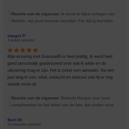
Reactie van de eigenaar:
Ik wordt er bijna verlegen van
Martine, van jouw lovende woorden. Fijn dat jij tevreden
bent. Een gedenkplaat luistert zo nauw. De plaat moet zo
goed aansluiten bij de wensen van de nabestaanden, goed
margot P.
4 weken geleden
overleg en contact zijn dan heel belangrijk. Dat geldt aan
onze kant, maar ook aan jouw kant. Groeten Ernst
Mijn ervaring met Gravure85 is heel prettig. Ik werd heel
goed persoonlijk geadviseerd over wat ik wilde en de
uitvoering mag er zijn. Het is zeker een aanrader. Na een
jaar lang in zon, wind, zeelucht en zeezout ziet hij er nog
steeds mooi uit
Reactie van de eigenaar:
Bedankt Margot, voor jouw
complimenten en het delen van de foto, dat vinden onze
medewerkers altijd heel fijn om echt te zien waar iets dat zij
gemaakt hebben komt te hangen.
Berti W.
12 maanden geleden