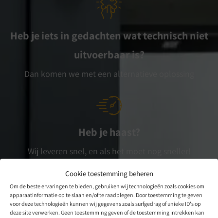
Heb je iets in gedachten wat technisch niet
uitvoerbaar is?
Dan komen we met een alternatieve oplossing
Heb je haast?
Wij leveren snel, en als het moet nog sneller!
Cookie toestemming beheren
Om de beste ervaringen te bieden, gebruiken wij technologieën zoals cookies om
apparaatinformatie op te slaan en/of te raadplegen. Door toestemming te geven
voor deze technologieën kunnen wij gegevens zoals surfgedrag of unieke ID's op
deze site verwerken. Geen toestemming geven of de toestemming intrekken kan