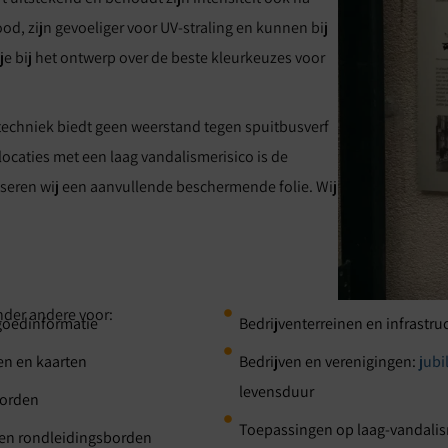
ood, zijn gevoeliger voor UV-straling en kunnen bij
 je bij het ontwerp over de beste kleurkeuzes voor
e techniek biedt geen weerstand tegen spuitbusverf
 locaties met een laag vandalismerisico is de
viseren wij een aanvullende beschermende folie. Wij
nder andere voor:
goedinformatie
Bedrijventerreinen en infrastr
en en kaarten
Bedrijven en verenigingen:
jub
levensduur
borden
Toepassingen op laag-vandalisme
 en rondleidingsborden