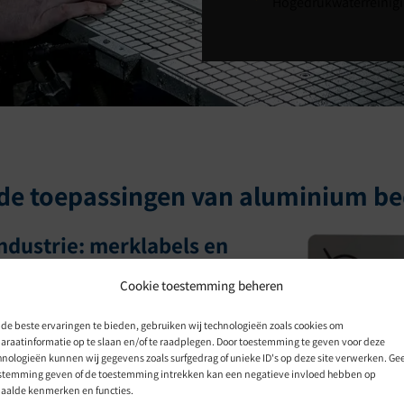
Hogedrukwaterreinig
de toepassingen van aluminium b
dustrie: merklabels en
Cookie toestemming beheren
or industriële merklabels en machineplaatjes
s, CE-markeringen, veiligheidsiconen of
de beste ervaringen te bieden, gebruiken wij technologieën zoals cookies om
araatinformatie op te slaan en/of te raadplegen. Door toestemming te geven voor deze
it opgesloten onder de toplaag van het aluminium,
hnologieën kunnen wij gegevens zoals surfgedrag of unieke ID's op deze site verwerken. Ge
stemming geven of de toestemming intrekken kan een negatieve invloed hebben op
 de machine meegaat. Merklabels zijn een van de
aalde kenmerken en functies.