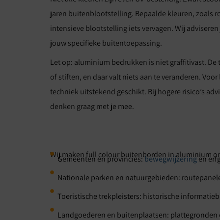
jaren buitenblootstelling. Bepaalde kleuren, zoals r
intensieve blootstelling iets vervagen. Wij adviseren
jouw specifieke buitentoepassing.
Let op: aluminium bedrukken is niet graffitivast. D
of stiften, en daar valt niets aan te veranderen. Voor
techniek uitstekend geschikt. Bij hogere risico’s ad
denken graag met je mee.
Wij maken full colour buitenborden in aluminium o
Gemeenten en provincies:
bewegwijzering
en erf
Nationale parken en natuurgebieden: routepanel
Toeristische trekpleisters: historische informatie
Landgoederen en buitenplaatsen: plattegronden