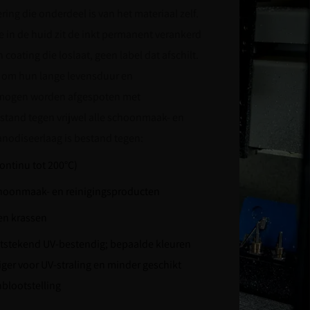
ring die onderdeel is van het materiaal zelf.
e in de huid zit de inkt permanent verankerd
n coating die loslaat, geen label dat afschilt.
d om hun lange levensduur en
 mogen worden afgespoten met
stand tegen vrijwel alle schoonmaak- en
anodiseerlaag is bestand tegen:
ntinu tot 200°C)
hoonmaak- en reinigingsproducten
en krassen
 uitstekend UV-bestendig; bepaalde kleuren
iger voor UV-straling en minder geschikt
nblootstelling