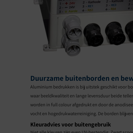
Duurzame buitenborden en bew
Aluminium bedrukken is bij uitstek geschikt voor b
waar beeldkwaliteit en lange levensduur beide tellen.
worden in full colour afgedrukt en door de anodise
vocht en hogedrukwaterreiniging. De borden blijven 
Kleuradvies voor buitengebruik
Niet alle kleuren zijn even UV-bestendig. Zwart scoo