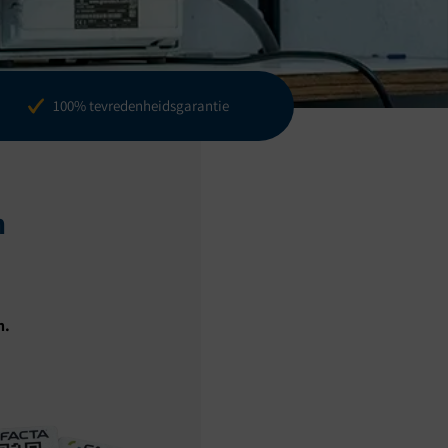
100% tevredenheidsgarantie
n
n.