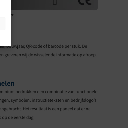
huwingen
t
er, bouwjaar, QR-code of barcode per stuk. De
n graveren wij de wisselende informatie op afroep.
nelen
uminium bedrukken een combinatie van functionele
ngen, symbolen, instructieteksten en bedrijfslogo’s
ngebracht. Het resultaat is een paneel dat er na
s op de eerste dag.