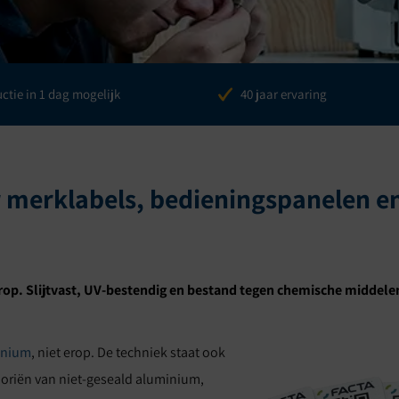
es
ctie in 1 dag mogelijk
40 jaar ervaring
r merklabels, bedieningspanelen e
rop. Slijtvast, UV-bestendig en bestand tegen chemische middele
inium
, niet erop. De techniek staat ook
oriën van niet-geseald aluminium,