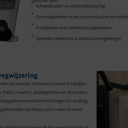
Geschikt voor:
Schakelkasten en machinebesturing
Controlepanelen in de procesindustrie en elekt
Frontplaten voor elektrische apparatuur
Operator-interfaces in productieomgevingen
egwijzering
orden en panelen die buiten komen te hangen,
 Foto’s, kaarten, plattegronden en illustraties
erlaag permanent beschermd tegen UV-straling,
jaren helder van kleur, ook in weer en wind.
rt uitstekend en behoudt zijn intensiteit ook na