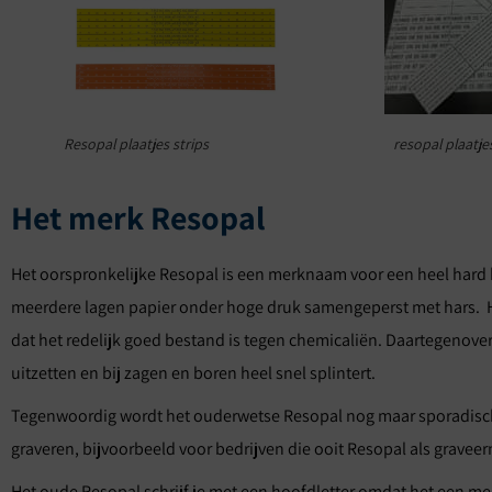
Resopal plaatjes strips
resopal plaatje
Het merk Resopal
Het oorspronkelijke Resopal is een merknaam voor een heel hard 
meerdere lagen papier onder hoge druk samengeperst met hars. Het
dat het redelijk goed bestand is tegen chemicaliën. Daartegenover 
uitzetten en bij zagen en boren heel snel splintert.
Tegenwoordig wordt het ouderwetse Resopal nog maar sporadisch g
graveren, bijvoorbeeld voor bedrijven die ooit Resopal als gravee
Het oude Resopal schrijf je met een hoofdletter omdat het een mer