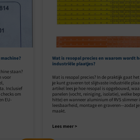
e machine?
Wat is resopal precies en waarom wordt h
industriële plaatjes?
chine staan?
n voor
Wat is resopal precies? In de praktijk gaat h
l,
je kunt graveren tot slijtvaste industriële pla
a. Inclusief
artikel lees je hoe resopal is opgebouwd, wa
e checks om
panelen (vocht, reiniging, isolatie), welke bep
en EU-
hitte) en wanneer aluminium of RVS slimmer is
leesbaarheid, montage en graveren—zodat je s
maakt.
Lees meer >