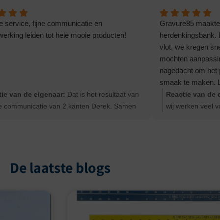
e service, fijne communicatie en
Gravure85 maakte 
rking leiden tot hele mooie producten!
herdenkingsbank. 
vlot, we kregen sn
mochten aanpassi
nagedacht om het 
smaak te maken. Le
Dankjewel!
ie van de eigenaar:
Dat is het resultaat van
Reactie van de 
 communicatie van 2 kanten Derek. Samen
wij werken veel v
waar je goed in bent. Bedankt voor de
onze medewerkers
limenten
een vaak emotion
Ernst
De laatste blogs