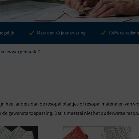
es
mogelijk
Meer dan 40 jaar ervaring
100% tevredenh
precies van gemaakt?
ijn heel anders dan de resopal plaatjes of resopal materialen van vroe
r de gewenste toepassing. Dat is meestal niet het ouderwetse resopal