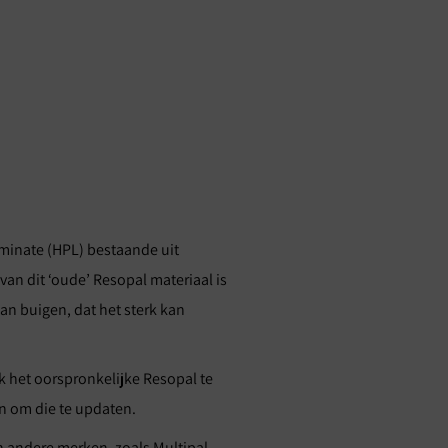
minate (HPL) bestaande uit
an dit ‘oude’ Resopal materiaal is
kan buigen, dat het sterk kan
 het oorspronkelijke Resopal te
jn om die te updaten.
n andere merken, zoals Multipal,