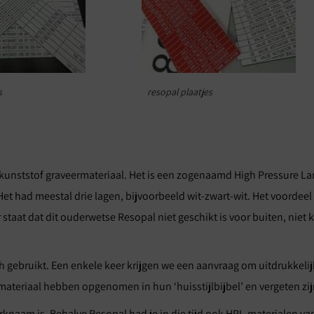
s
resopal plaatjes
kunststof graveermateriaal. Het is een zogenaamd High Pressure La
 had meestal drie lagen, bijvoorbeeld wit-zwart-wit. Het voordeel v
staat dat dit ouderwetse Resopal niet geschikt is voor buiten, niet 
ebruikt. Een enkele keer krijgen we een aanvraag om uitdrukkelijk
rmateriaal hebben opgenomen in hun ‘huisstijlbijbel’ en vergeten zi
knaam is. Behalve Resopal had je in die tijd ook HPL-materialen va