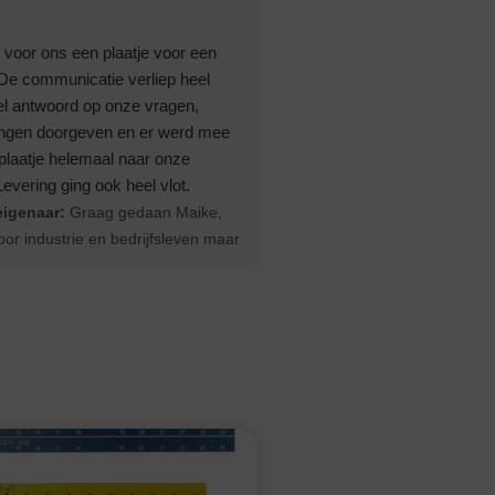
voor ons een plaatje voor een
De communicatie verliep heel
el antwoord op onze vragen,
ngen doorgeven en er werd mee
plaatje helemaal naar onze
vering ging ook heel vlot.
eigenaar:
Graag gedaan Maike,
oor industrie en bedrijfsleven maar
 vinden dit soort opdrachten met
ele lading mooi werk. Groeten