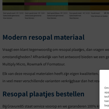
Modern resopal materiaal
Vraagt een klant tegenwoordig om resopal plaatjes, dan vragen we 
omstandigheden? Afhankelijk van het antwoord bieden we een geschi
Multiply Micro, Rowmark of Formatour.
Elk van deze resopal materialen heeft zijn eigen kwaliteiten. Som
in veel meer verschillende varianten verkrijgbaar dan het resopal 
Om 
Resopal plaatjes bestellen
app
tec
toe
bep
Bij Gravure85 staat service voorop en we garanderen 100% klantt