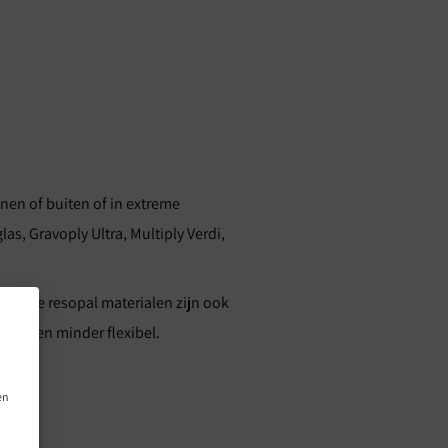
nen of buiten of in extreme
s, Gravoply Ultra, Multiply Verdi,
moderne resopal materialen zijn ook
 meer en minder flexibel.
en