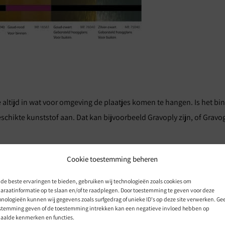
altijd in wat voor omgeving de plaatjes komen te hangen. Is het bin
kte kunststof aan. Dat kan bijvoorbeeld Gravoply zijn, of Gravogla
mige materialen bieden zelfs de zekerheid van 25 jaar garantie. De 
Cookie toestemming beheren
van vroeger. Denk aan verschillende kleuren en verschillende diktes,
de beste ervaringen te bieden, gebruiken wij technologieën zoals cookies om
araatinformatie op te slaan en/of te raadplegen. Door toestemming te geven voor deze
hnologieën kunnen wij gegevens zoals surfgedrag of unieke ID's op deze site verwerken. Ge
stemming geven of de toestemming intrekken kan een negatieve invloed hebben op
aalde kenmerken en functies.
evredenheid.