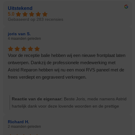
Uitstekend
5.0
Gebaseerd op 283 recensies
joris van S.
4 maanden geleden
Voor de receptie balie hebben wij een nieuwe frontplaat laten
ontwerpen. Dankzij de professionele medewerking met
Astrid Reparon hebben wij nu een mooi RVS paneel met de
frees verdiept en gegraveerd verkregen.
Reactie van de eigenaar:
Beste Joris, mede namens Astrid
hartelijk dank voor deze lovende woorden en de prettige
samenwerking. Hopelijk zullen jullie lang plezier hebben van
het nieuwe bedieningspaneel.
Richard H.
2 maanden geleden