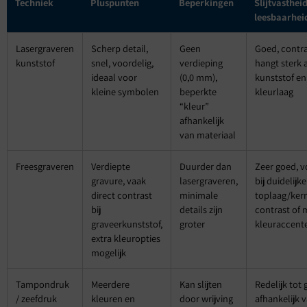
Techniek
Pluspunten
Beperkingen
Slijtvasthei
leesbaarhei
Lasergraveren
Scherp detail,
Geen
Goed, contr
kunststof
snel, voordelig,
verdieping
hangt sterk 
ideaal voor
(0,0 mm),
kunststof en
kleine symbolen
beperkte
kleurlaag
“kleur”
afhankelijk
van materiaal
Freesgraveren
Verdiepte
Duurder dan
Zeer goed, v
gravure, vaak
lasergraveren,
bij duidelijke
direct contrast
minimale
toplaag/ker
bij
details zijn
contrast of 
graveerkunststof,
groter
kleuraccent
extra kleuropties
mogelijk
Tampondruk
Meerdere
Kan slijten
Redelijk tot 
/ zeefdruk
kleuren en
door wrijving
afhankelijk 