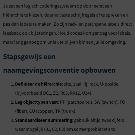
Je zet een logisch coderingssysteem op door eerst een
hiërarchie te kiezen, daarna vaste schrijfregels af te spreken en
pas dan labels te maken. Zo zijn rack- en patchpanellabels direct
leesbaar, ook bij storingen. Houd codes kort genoeg voor labels,
maar lang genoeg om uniek te blijven binnen jullie omgeving.
Stapsgewijs een
naamgevingsconventie opbouwen
Definieer de hiërarchie
: site, zaal, rij, rack, U-positie
(bijvoorbeeld DC1, Z2, R03, RK12, U34).
Leg objecttypen vast
: PP (patchpanel), SW (switch), FO
(fiber), CU (copper), TR (trunk).
Standaardiseer nummering
: gebruik altijd twee cijfers
waar mogelijk (01, 02, 03) om sorteerproblemen te