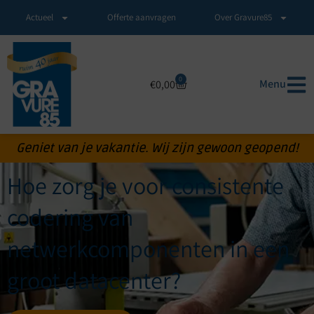
Actueel
Offerte aanvragen
Over Gravure85
0
Menu
€
0,00
Geniet van je vakantie. Wij zijn gewoon geopend!
Hoe zorg je voor consistente
codering van
netwerkcomponenten in een
groot datacenter?