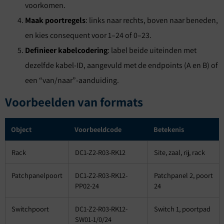
voorkomen.
Maak poortregels
: links naar rechts, boven naar beneden,
en kies consequent voor 1–24 of 0–23.
Definieer kabelcodering
: label beide uiteinden met
dezelfde kabel-ID, aangevuld met de endpoints (A en B) of
een “van/naar”-aanduiding.
Voorbeelden van formats
Object
Voorbeeldcode
Betekenis
Rack
DC1-Z2-R03-RK12
Site, zaal, rij, rack
Patchpanelpoort
DC1-Z2-R03-RK12-
Patchpanel 2, poort
PP02-24
24
Switchpoort
DC1-Z2-R03-RK12-
Switch 1, poortpad
SW01-1/0/24