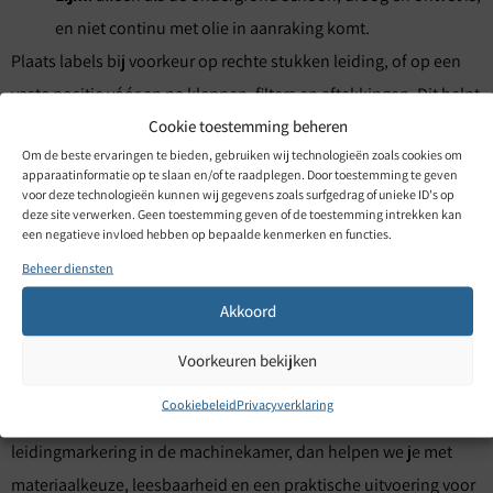
en niet continu met olie in aanraking komt.
Plaats labels bij voorkeur op rechte stukken leiding, of op een
vaste positie vóór en na kleppen, filters en aftakkingen. Dit helpt
Cookie toestemming beheren
jullie om sneller te zoeken tijdens onderhoud.
Om de beste ervaringen te bieden, gebruiken wij technologieën zoals cookies om
Hoe Gravure85 helpt met
apparaatinformatie op te slaan en/of te raadplegen. Door toestemming te geven
voor deze technologieën kunnen wij gegevens zoals surfgedrag of unieke ID's op
deze site verwerken. Geen toestemming geven of de toestemming intrekken kan
resopal plaatjes voor
een negatieve invloed hebben op bepaalde kenmerken en functies.
Beheer diensten
leidinglabeling in de
Akkoord
machinekamer
Voorkeuren bekijken
Cookiebeleid
Privacyverklaring
Willen jullie resopal plaatjes die passen bij jullie
leidingmarkering in de machinekamer, dan helpen we je met
materiaalkeuze, leesbaarheid en een praktische uitvoering voor