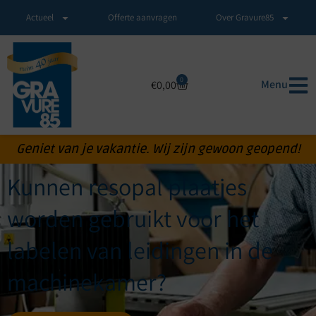
Actueel
Offerte aanvragen
Over Gravure85
0
Menu
€
0,00
Geniet van je vakantie. Wij zijn gewoon geopend!
Kunnen resopal plaatjes
worden gebruikt voor het
labelen van leidingen in de
machinekamer?