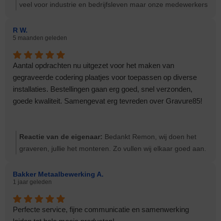
veel voor industrie en bedrijfsleven maar onze medewerkers
vinden dit soort opdrachten met een vaak emotionele lading
mooi werk. Groeten Ernst
R W.
5 maanden geleden
Aantal opdrachten nu uitgezet voor het maken van
gegraveerde codering plaatjes voor toepassen op diverse
installaties. Bestellingen gaan erg goed, snel verzonden,
goede kwaliteit. Samengevat erg tevreden over Gravure85!
Reactie van de eigenaar:
Bedankt Remon, wij doen het
graveren, jullie het monteren. Zo vullen wij elkaar goed aan.
Bakker Metaalbewerking A.
1 jaar geleden
Perfecte service, fijne communicatie en samenwerking