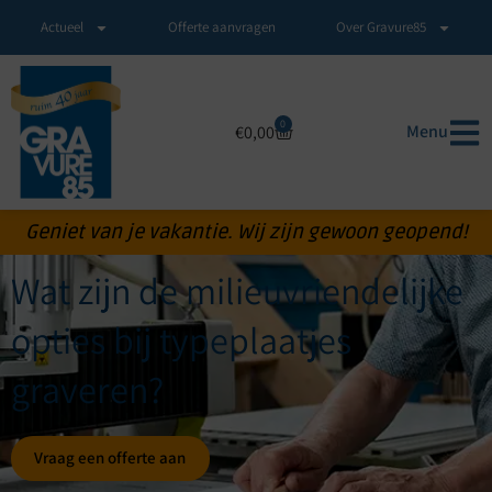
Actueel
Offerte aanvragen
Over Gravure85
0
Menu
€
0,00
Geniet van je vakantie. Wij zijn gewoon geopend!
Wat zijn de milieuvriendelijke
opties bij typeplaatjes
graveren?
Vraag een offerte aan