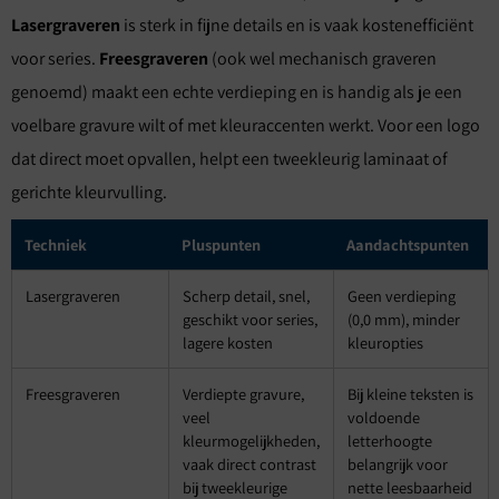
Lasergraveren
is sterk in fijne details en is vaak kostenefficiënt
voor series.
Freesgraveren
(ook wel mechanisch graveren
genoemd) maakt een echte verdieping en is handig als je een
voelbare gravure wilt of met kleuraccenten werkt. Voor een logo
dat direct moet opvallen, helpt een tweekleurig laminaat of
gerichte kleurvulling.
Techniek
Pluspunten
Aandachtspunten
Lasergraveren
Scherp detail, snel,
Geen verdieping
geschikt voor series,
(0,0 mm), minder
lagere kosten
kleuropties
Freesgraveren
Verdiepte gravure,
Bij kleine teksten is
veel
voldoende
kleurmogelijkheden,
letterhoogte
vaak direct contrast
belangrijk voor
bij tweekleurige
nette leesbaarheid