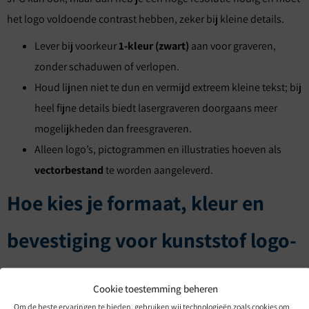
het logo voldoende contrast hebben, zeker bij kleine details.
Lever bij voorkeur
1-kleur (zwart)
aan voor graveren,
zonder schaduwen of verlopen.
Houd lijnen niet te dun en vermijd extreem kleine tekst; bij
heel fijne details biedt lasergraveren doorgaans meer
mogelijkheden dan freesgraveren.
Alleen logo’s, pictogrammen en illustraties hoeven als
vectorbestand
te worden aangeleverd.
Hoe kies je formaat, kleur en
bevestiging voor kunststof logo-
plaatjes?
Cookie toestemming beheren
Om de beste ervaringen te bieden, gebruiken wij technologieën zoals cookies om