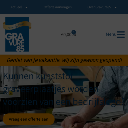
Actueel
Offerte aanvragen
Over Gravure85
0
Menu
€
0,00
Geniet van je vakantie. Wij zijn gewoon geopend!
Kunnen kunststof
graveerplaatjes worden
voorzien van een bedrijfslogo?
Vraag een offerte aan