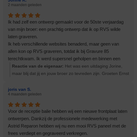
Jorine K.
2 maanden geleden
Ik had zelf een ontwerp gemaakt voor de 50ste verjaardag
van mijn broer: een prachtig ontwerp dat ik op RVS wilde
laten graveren.
Ik heb verschillende websites benaderd, maar geen van
allen kon op RVS graveren, totdat ik bij Gravure 85
terechtkwam. Ik werd supersnel geholpen en binnen een
paar dagen had ik het ontwerp in huis. Mijn broer was
Reactie van de eigenaar:
Het was een uitdaging Jorine,
sprakeloos. Heel erg mooi gegraveerd. Echt een dikke
maar blij dat jij en jouw broer zo tevreden zijn. Groeten Ernst
aanrader: Gravure 85.
Edwin en collega’s, bedankt! Ik ben er heel blij mee.
joris van S.
4 maanden geleden
Voor de receptie balie hebben wij een nieuwe frontplaat laten
ontwerpen. Dankzij de professionele medewerking met
Astrid Reparon hebben wij nu een mooi RVS paneel met de
frees verdiept en gegraveerd verkregen.