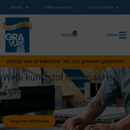
Actueel
Offerte aanvragen
Over Gravure85
0
Menu
€
0,00
Geniet van je vakantie. Wij zijn gewoon geopend!
Welk kunststof materiaal is
geschikt voor
datacommunicatiestrips?
Vraag een offerte aan