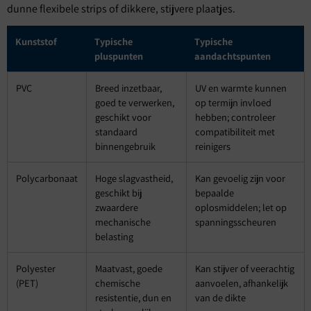
dunne flexibele strips of dikkere, stijvere plaatjes.
Kunststof
Typische
Typische
pluspunten
aandachtspunten
PVC
Breed inzetbaar,
UV en warmte kunnen
goed te verwerken,
op termijn invloed
geschikt voor
hebben; controleer
standaard
compatibiliteit met
binnengebruik
reinigers
Polycarbonaat
Hoge slagvastheid,
Kan gevoelig zijn voor
geschikt bij
bepaalde
zwaardere
oplosmiddelen; let op
mechanische
spanningsscheuren
belasting
Polyester
Maatvast, goede
Kan stijver of veerachtig
(PET)
chemische
aanvoelen, afhankelijk
resistentie, dun en
van de dikte