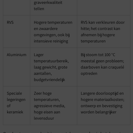
graveerkwaliteit
tellen
RVS
Hogere temperaturen
RVS kan verkleuren door
en zwaardere
hitte; het contrast kan
omgevingen, ook bij
afnemen bij hogere
intensieve reiniging
temperaturen
Aluminium
Lager
Bij stoom tot 100 °C
temperatuurbereik,
meestal geen probleem;
laag gewicht, grote
daarboven kan craquelé
aantallen,
optreden
budgetvriendelijk
Speciale
Zeer hoge
Langere doorlooptijd en
legeringen
temperaturen,
hogere materiaalkosten;
of
agressieve media,
ontwerp en bevestiging
keramiek
hoge eisen aan
worden belangrijker
levensduur