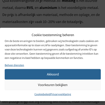
Qua kostenrangorde zit je meestal zo:
messing
is het duurste
metaal, daarna
RVS
, en
aluminium
is het voordeligste metaal.
De prijs is afhankelijk van materiaal, methode en oplage, en de
materiaalkosten zijn vaak 10–20% van de totaalprijs.
Cookie toestemming beheren
Praktische checklist voor
Om de beste ervaringen te bieden, gebruiken wij technologieën zoals cookies om
apparaatinformatie op te slaan en/of te raadplegen. Door toestemming te geven
voor deze technologieën kunnen wij gegevens zoals surfgedrag of unieke ID's op
materiaalkeuze en
deze site verwerken. Geen toestemming geven of de toestemming intrekken kan
een negatieve invloed hebben op bepaalde kenmerken en functies.
Beheer diensten
markeertechniek
Akkoord
Je kiest het juiste materiaal voor hittebestendige typeplaten
Voorkeuren bekijken
door eerst de belasting scherp te krijgen en daarna pas de
markeertechniek te bepalen. Dit helpt je te voorkomen dat je
Cookiebeleid
Privacyverklaring
een plaatje krijgt dat bij levering wel mooi is, maar na montage