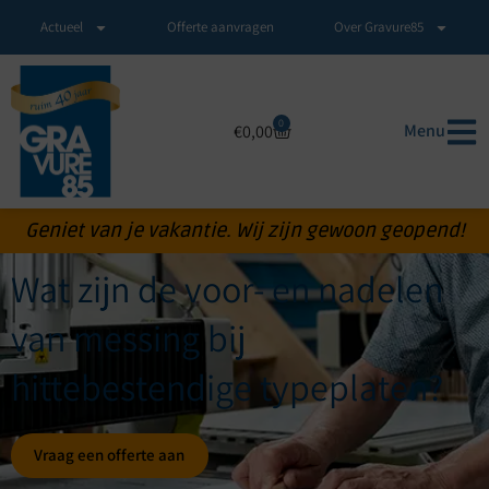
Actueel
Offerte aanvragen
Over Gravure85
0
Menu
€
0,00
Geniet van je vakantie. Wij zijn gewoon geopend!
Wat zijn de voor- en nadelen
van messing bij
hittebestendige typeplaten?
Vraag een offerte aan