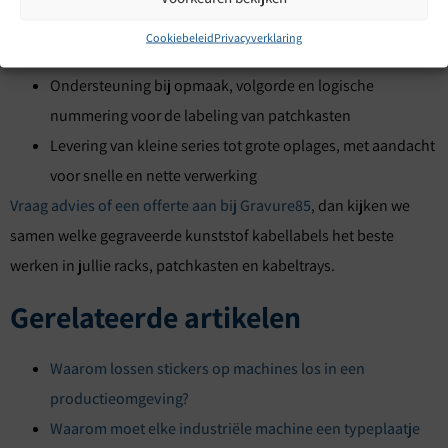
Lasergraveren of freesgraveren, afgestemd op
Cookiebeleid
Privacyverklaring
detailniveau en gewenste uitstraling
Ondersteuning bij opmaak, volgorde en logische
nummering voor de labeling van patchkasten
Levering van kleine series tot grote oplages, met aandacht
voor snelle en nette verwerking
Vraag advies of een offerte aan bij Gravure85
, dan kijken we
samen welke gegraveerde kunststof kabellabels het beste
werken in jullie racks, patchkasten en kabeltrays.
Gerelateerde artikelen
Waarom lossen stickers op machines los in een
productieomgeving?
Waarom moet elke industriële machine een typeplaatje