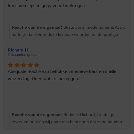
frees verdiept en gegraveerd verkregen.
Reactie van de eigenaar:
Beste Joris, mede namens Astrid
hartelijk dank voor deze lovende woorden en de prettige
samenwerking. Hopelijk zullen jullie lang plezier hebben van
het nieuwe bedieningspaneel.
Richard H.
2 maanden geleden
Adequate reactie van betrokken medewerkers en snelle
verzending. Doen wat ze toezeggen.
Reactie van de eigenaar:
Bedankt Richard, fijn dat jij
tevreden bent en wij gaan ons best doen dat zo te houden.
Groeten Ernst