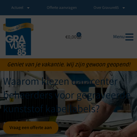
Actueel
Offerte aanvragen
Over Gravure85
0
Menu
€
0,00
Geniet van je vakantie. Wij zijn gewoon geopend!
Waarom kiezen datacenter
beheerders voor gegraveerde
kunststof kabellabels?
Vraag een offerte aan