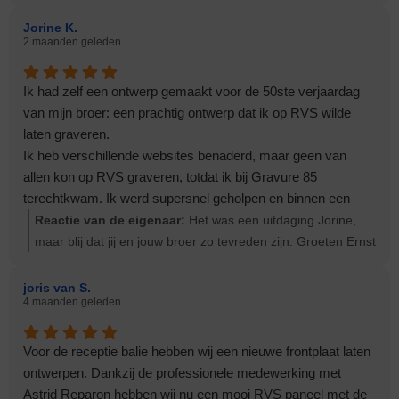
Jorine K.
2 maanden geleden
Ik had zelf een ontwerp gemaakt voor de 50ste verjaardag
van mijn broer: een prachtig ontwerp dat ik op RVS wilde
laten graveren.
Ik heb verschillende websites benaderd, maar geen van
allen kon op RVS graveren, totdat ik bij Gravure 85
terechtkwam. Ik werd supersnel geholpen en binnen een
paar dagen had ik het ontwerp in huis. Mijn broer was
Reactie van de eigenaar:
Het was een uitdaging Jorine,
sprakeloos. Heel erg mooi gegraveerd. Echt een dikke
maar blij dat jij en jouw broer zo tevreden zijn. Groeten Ernst
aanrader: Gravure 85.
Edwin en collega’s, bedankt! Ik ben er heel blij mee.
joris van S.
4 maanden geleden
Voor de receptie balie hebben wij een nieuwe frontplaat laten
ontwerpen. Dankzij de professionele medewerking met
Astrid Reparon hebben wij nu een mooi RVS paneel met de