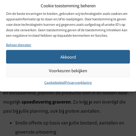
en afleveradres meteen in de aanvraag.
Cookie toestemming beheren
Hoe Gravure85 helpt met snelle
Om de beste ervaringen te bieden, gebruiken wij technologieën zoals cookies om
apparaatinformatie op te slaan en/of te raadplegen. Door toestemming te geven
voor deze technologieën kunnen wij gegevens zoals surfgedrag of unieke ID's op
levering van gegraveerde
deze site verwerken. Geen toestemming geven of de toestemming intrekken kan
een negatieve invloed hebben op bepaalde kenmerken en functies.
Beheer diensten
datacommunicatiestrips
Akkoord
We helpen je om gegraveerde datacommunicatiestrips snel en
Voorkeuren bekijken
foutarm te bestellen door het proces strak te houden, van
Cookiebeleid
Privacyverklaring
offerte tot verzending. We denken mee over materiaal, contrast
en leesbaarheid, plannen de productie slim in en bieden waar
mogelijk
spoedlevering graveren
. Zo krijg je een levertijd die
past bij jullie planning, ook bij grotere aantallen.
Snelle offerte op basis van jullie bestand, aantallen en
gewenste uitvoering