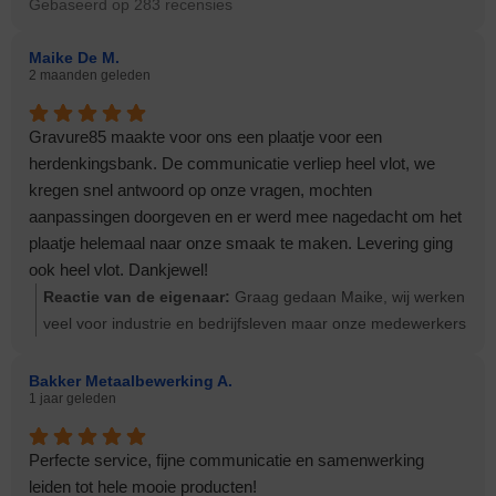
Gebaseerd op 283 recensies
Maike De M.
2 maanden geleden
Gravure85 maakte voor ons een plaatje voor een
herdenkingsbank. De communicatie verliep heel vlot, we
kregen snel antwoord op onze vragen, mochten
aanpassingen doorgeven en er werd mee nagedacht om het
plaatje helemaal naar onze smaak te maken. Levering ging
ook heel vlot. Dankjewel!
Reactie van de eigenaar:
Graag gedaan Maike, wij werken
veel voor industrie en bedrijfsleven maar onze medewerkers
vinden dit soort opdrachten met een vaak emotionele lading
mooi werk. Groeten Ernst
Bakker Metaalbewerking A.
1 jaar geleden
Perfecte service, fijne communicatie en samenwerking
leiden tot hele mooie producten!