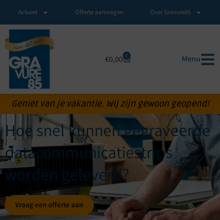
Actueel
Offerte aanvragen
Over Gravure85
0
Menu
€
0,00
Geniet van je vakantie. Wij zijn gewoon geopend!
Hoe snel kunnen gegraveerde
datacommunicatiestrips
worden geleverd?
Vraag een offerte aan