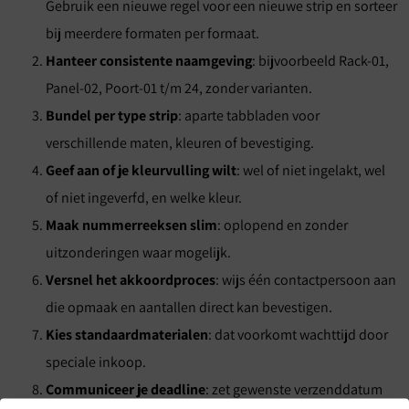
Gebruik een nieuwe regel voor een nieuwe strip en sorteer
bij meerdere formaten per formaat.
Hanteer consistente naamgeving
: bijvoorbeeld Rack-01,
Panel-02, Poort-01 t/m 24, zonder varianten.
Bundel per type strip
: aparte tabbladen voor
verschillende maten, kleuren of bevestiging.
Geef aan of je kleurvulling wilt
: wel of niet ingelakt, wel
of niet ingeverfd, en welke kleur.
Maak nummerreeksen slim
: oplopend en zonder
uitzonderingen waar mogelijk.
Versnel het akkoordproces
: wijs één contactpersoon aan
die opmaak en aantallen direct kan bevestigen.
Kies standaardmaterialen
: dat voorkomt wachttijd door
speciale inkoop.
Communiceer je deadline
: zet gewenste verzenddatum