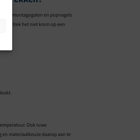
Gebruik montagegaten en popnagels
te en trek het niet krom op een
deukt.
e temperatuur. Ook ruwe
ng en materiaalkeuze daarop aan te