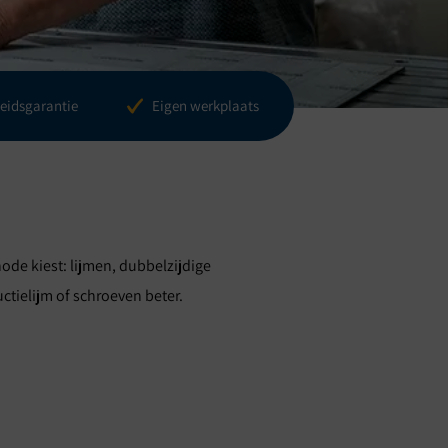
eidsgarantie
Eigen werkplaats
ode kiest: lijmen, dubbelzijdige
tielijm of schroeven beter.