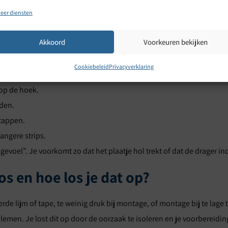
eer diensten
heuren door
spanningsvrij te monteren
en gaten netjes te maken. 
kan werken door temperatuurverschillen, dus geef het plaatje ruim
Akkoord
Voorkeuren bekijken
Cookiebeleid
Privacyverklaring
at het niet trilt.
 op de hoek.
jden.
 tappen.
langere strips.
gevoel”. Je voorkomt zo dat het plaatje hol trekt of dat de drager in
s en hoe los je dat op?
eerde lijm of tape, te weinig druk bij montage, of montage bij te lag
men. Je lost dit op door de oorzaak te isoleren en je voorbereidi