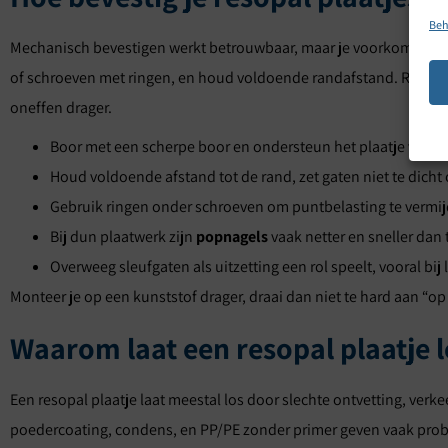
Beh
Mechanisch bevestigen werkt betrouwbaar, maar je voorkomt sc
of schroeven met ringen, en houd voldoende randafstand. Resopal 
oneffen drager.
Boor met een scherpe boor en ondersteun het plaatje vlak, zod
Houd voldoende afstand tot de rand, zet gaten niet te dicht
Gebruik ringen onder schroeven om puntbelasting te vermi
Bij dun plaatwerk zijn
popnagels
vaak netter en sneller dan
Overweeg sleufgaten als uitzetting een rol speelt, vooral bij 
Monteer je op een kunststof drager, draai dan niet te hard aan “op 
Waarom laat een resopal plaatje lo
Een resopal plaatje laat meestal los door slechte ontvetting, verk
poedercoating, condens, en PP/PE zonder primer geven vaak proble