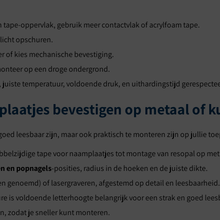
in tape-oppervlak, gebruik meer contactvlak of acrylfoam tape.
 licht opschuren.
r of kies mechanische bevestiging.
, monteer op een droge ondergrond.
, juiste temperatuur, voldoende druk, en uithardingstijd gerespecte
plaatjes bevestigen op metaal of k
 goed leesbaar zijn, maar ook praktisch te monteren zijn op jullie toe
bbelzijdige tape voor naamplaatjes tot montage van resopal op me
n en popnagels
-posities, radius in de hoeken en de juiste dikte.
genoemd) of lasergraveren, afgestemd op detail en leesbaarheid. Bij
re is voldoende letterhoogte belangrijk voor een strak en goed leesb
n, zodat je sneller kunt monteren.