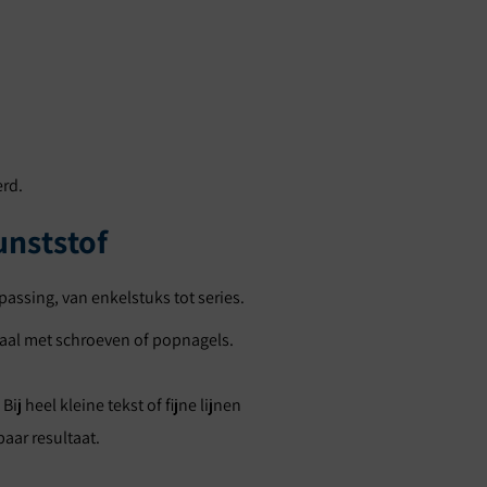
erd.
unststof
passing, van enkelstuks tot series.
taal met schroeven of popnagels.
 heel kleine tekst of fijne lijnen
aar resultaat.