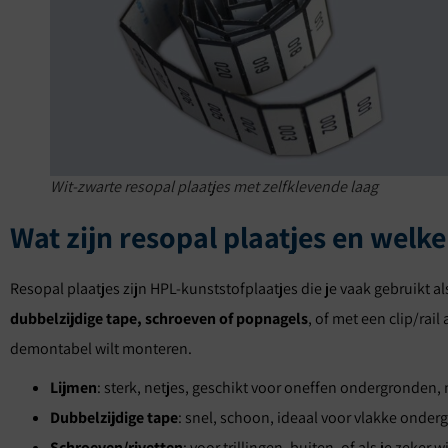
Wit-zwarte resopal plaatjes met zelfklevende laag
Wat zijn resopal plaatjes en wel
Resopal plaatjes zijn HPL-kunststofplaatjes die je vaak gebruikt 
dubbelzijdige tape, schroeven of popnagels
, of met een clip/rail
demontabel wilt monteren.
Lijmen
: sterk, netjes, geschikt voor oneffen ondergronden
Dubbelzijdige tape
: snel, schoon, ideaal voor vlakke onder
Schroeven/rivetten
: voor trillingen, buiten, of als je zeker 