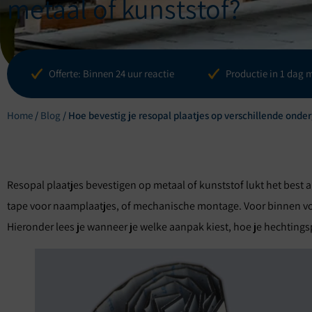
metaal of kunststof?
Blogs
Referenti
Offerte: Binnen 24 uur reactie
Productie in 1 dag 
Home
/
Blog
/
Hoe bevestig je resopal plaatjes op verschillende onde
Resopal plaatjes bevestigen op metaal of kunststof lukt het best 
tape voor naamplaatjes, of mechanische montage. Voor binnen vol
Hieronder lees je wanneer je welke aanpak kiest, hoe je hechtin