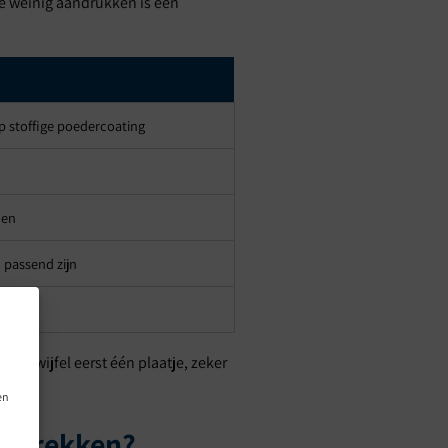
 te weinig aandrukken is een
p stoffige poedercoating
len
 passend zijn
dampen
ij twijfel eerst één plaatje, zeker
en
omtrekken?