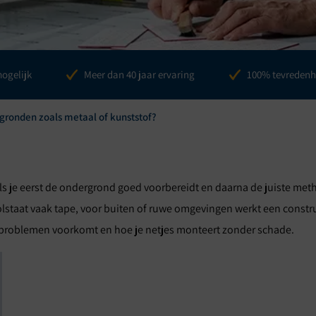
es
mogelijk
Meer dan 40 jaar ervaring
100% tevredenh
rgronden zoals metaal of kunststof?
als je eerst de ondergrond goed voorbereidt en daarna de juiste meth
staat vaak tape, voor buiten of ruwe omgevingen werkt een construc
gsproblemen voorkomt en hoe je netjes monteert zonder schade.