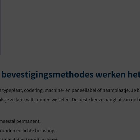
ke bevestigingsmethodes werken het
als typeplaat, codering, machine- en paneellabel of naamplaatje. Je 
 als je ze later wilt kunnen wisselen. De beste keuze hangt af van de 
, meestal permanent.
gronden en lichte belasting.
wilt zijn dat het nooit loskomt.