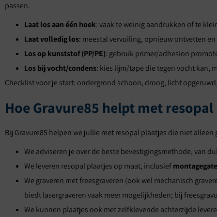
passen.
Laat los aan één hoek
: vaak te weinig aandrukken of te kle
Laat volledig los
: meestal vervuiling, opnieuw ontvetten en
Los op kunststof (PP/PE)
: gebruik primer/adhesion promote
Los bij vocht/condens
: kies lijm/tape die tegen vocht kan
Checklist voor je start: ondergrond schoon, droog, licht opgeruwd
Hoe Gravure85 helpt met resopal 
Bij Gravure85 helpen we jullie met resopal plaatjes die niet alleen
We adviseren je over de beste bevestigingsmethode, van du
We leveren resopal plaatjes op maat, inclusief
montagegate
We graveren met freesgraveren (ook wel mechanisch graveren 
biedt lasergraveren vaak meer mogelijkheden; bij freesgravu
We kunnen plaatjes ook met zelfklevende achterzijde levere