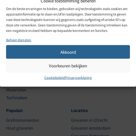
Cookie toestemming beheren
Om de beste ervaringen te bieden, gebruiken wij technologieën zoals cookies om
apparaatinformatie op te slaan en/of te raadplegen. Door toestemming te geven
Graveren met aandacht.
voor deze technologieën kunnen wij gegevens zoals surfgedrag of unieke ID's op
Sinds 1985.
deze site verwerken. Geen toestemming geven of de toestemming intrekken kan
een negatieve invloed hebben op bepaalde kenmerken en functies.
Beheer diensten
Direct naar
Over Gravure85
Akkoord
Offerte aanvragen
Over ons
Alles voor bedrijven
Contact
Voorkeuren bekijken
Herdenkings- en
Referenties
Grafmonumenten
FAQ
Cookiebeleid
Privacyverklaring
Webshop
Bijzondere werken
Materialen
Technieken
Populair
Locaties
Grafmonumenten
Graveren in Utrecht
Hout graveren
Graveren Amsterdam
Graveren Rotterdam