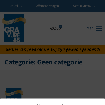
Actueel
Offerte aanvragen
Over Gravure85
0
Menu
€
0,00
Geniet van je vakantie. Wij zijn gewoon geopend!
Categorie:
Geen categorie