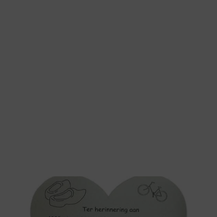
hart. Daarna heb ik een paar keer
gesproken over onze ideeën met meneer
Ernst. Hij luistert goed en denkt echt mee,
dat vind ik heel bijzonder. Hij zorgt ervoor
dat je precies krijgt wat je bedoelt, heel
persoonlijk. En hij noemt zelfs oplossingen
die goedkoper zijn en net zo mooi.”