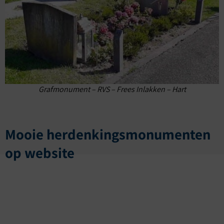
Grafmonument – RVS – Frees Inlakken – Hart
Mooie herdenkingsmonumenten
op website
“De begrafenisondernemer had op het graf