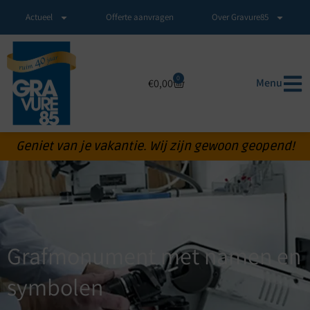
Actueel
Offerte aanvragen
Over Gravure85
0
Menu
€
0,00
Geniet van je vakantie. Wij zijn gewoon geopend!
Grafmonument met namen en
symbolen