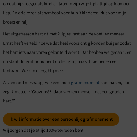
omdat hij vroeger als kind en later in zijn vrije tijd altijd op klompen
liep. En drie rozen als symbool voor hun 3 kinderen, dus voor mijn
broers en mij.
Het uitgefreesde hart zit met 2 lipjes vast aan de voet, en meneer
Ernst heeft verteld hoe we dat heel voorzichtig konden buigen zodat
het hart iets naar voren gekanteld wordt. Dat hebben we gedaan, en
nu staat dit grafmonument op het graf, naast bloemen en een
lantaarn. We zijn er erg blij mee.
Als iemand me vraagt wie een mooi
grafmonument
kan maken, dan
zeg ik meteen: ‘Gravure85, daar werken mensen met een gouden
hart.’”
Ik wil informatie over een persoonlijk grafmonument
Wij zorgen dat je atlijd 100% tevreden bent