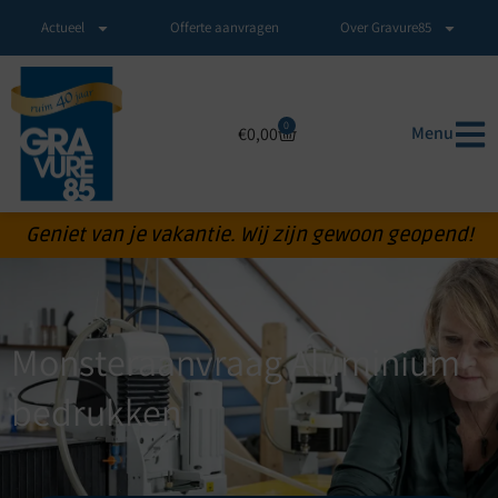
Actueel
Offerte aanvragen
Over Gravure85
0
Menu
€
0,00
Geniet van je vakantie. Wij zijn gewoon geopend!
Monsteraanvraag Aluminium
bedrukken