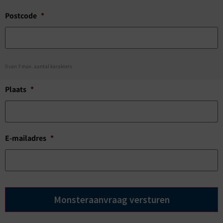
Postcode
*
0 van 7 max. aantal karakters
Plaats
*
E-mailadres
*