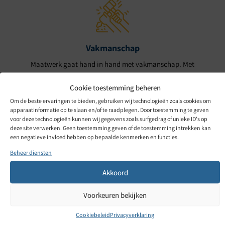
Vakmanschap
Maatwerk gaat hand in hand met vakmanschap. Met
nauwkeurigheid en precisie graveren wij eenvoudig tot
Cookie toestemming beheren
complexe ontwerpen in diverse materialen. Van één tot
Om de beste ervaringen te bieden, gebruiken wij technologieën zoals cookies om
10.000 stuks. Voor ons is het eindproduct pas goed als de
apparaatinformatie op te slaan en/of te raadplegen. Door toestemming te geven
voor deze technologieën kunnen wij gegevens zoals surfgedrag of unieke ID's op
klant 100% tevreden is.
deze site verwerken. Geen toestemming geven of de toestemming intrekken kan
een negatieve invloed hebben op bepaalde kenmerken en functies.
Beheer diensten
Akkoord
Nieuwste technieken en gereedschap
Voorkeuren bekijken
Met een eigen werkplaats, een ruime keuze aan
Cookiebeleid
Privacyverklaring