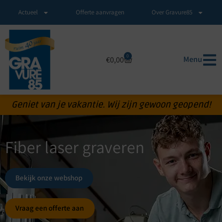
Actueel
Offerte aanvragen
Over Gravure85
0
Menu
€
0,00
Geniet van je vakantie. Wij zijn gewoon geopend!
Fiber laser graveren
Bekijk onze webshop
Vraag een offerte aan