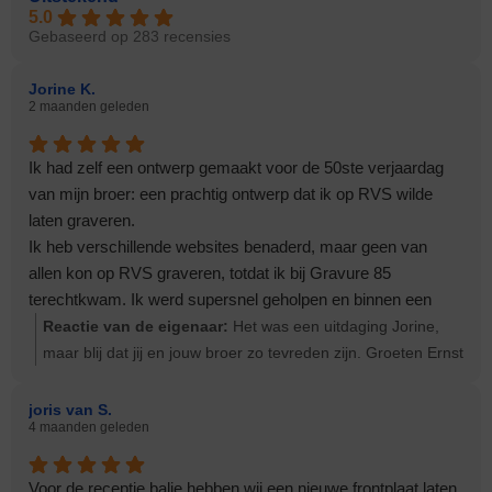
5.0
Gebaseerd op 283 recensies
Jorine K.
2 maanden geleden
Ik had zelf een ontwerp gemaakt voor de 50ste verjaardag
van mijn broer: een prachtig ontwerp dat ik op RVS wilde
laten graveren.
Ik heb verschillende websites benaderd, maar geen van
allen kon op RVS graveren, totdat ik bij Gravure 85
terechtkwam. Ik werd supersnel geholpen en binnen een
paar dagen had ik het ontwerp in huis. Mijn broer was
Reactie van de eigenaar:
Het was een uitdaging Jorine,
sprakeloos. Heel erg mooi gegraveerd. Echt een dikke
maar blij dat jij en jouw broer zo tevreden zijn. Groeten Ernst
aanrader: Gravure 85.
Edwin en collega’s, bedankt! Ik ben er heel blij mee.
joris van S.
4 maanden geleden
Voor de receptie balie hebben wij een nieuwe frontplaat laten