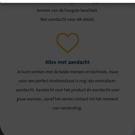
materialen, kennis en ervaring kunnen wij graveerwerk
leveren van de hoogste kwaliteit.
Met aandacht voor elk detail.
Alles met aandacht
Je kunt werken met de beste mensen en techniek, maar
voor een perfect eindresultaat is nog iets onmisbaar:
aandacht. Aandacht voor het product én aandacht voor
jouw wensen, vanaf het eerste contact tot het moment
van verzending.