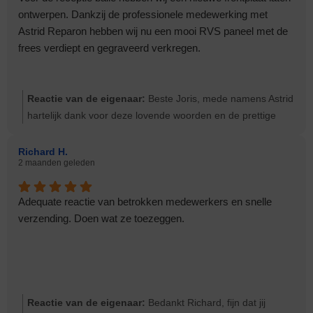
ontwerpen. Dankzij de professionele medewerking met
Astrid Reparon hebben wij nu een mooi RVS paneel met de
frees verdiept en gegraveerd verkregen.
Reactie van de eigenaar:
Beste Joris, mede namens Astrid
hartelijk dank voor deze lovende woorden en de prettige
samenwerking. Hopelijk zullen jullie lang plezier hebben van
het nieuwe bedieningspaneel.
Richard H.
2 maanden geleden
Adequate reactie van betrokken medewerkers en snelle
verzending. Doen wat ze toezeggen.
Reactie van de eigenaar:
Bedankt Richard, fijn dat jij